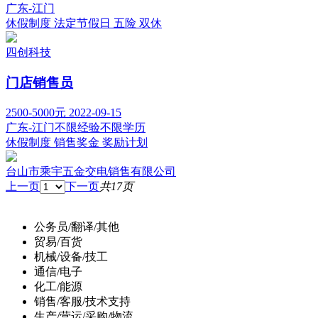
广东-江门
休假制度
法定节假日
五险
双休
四创科技
门店销售员
2500-5000元
2022-09-15
广东-江门
不限经验
不限学历
休假制度
销售奖金
奖励计划
台山市乘宇五金交电销售有限公司
上一页
下一页
共17页
公务员/翻译/其他
贸易/百货
机械/设备/技工
通信/电子
化工/能源
销售/客服/技术支持
生产/营运/采购/物流