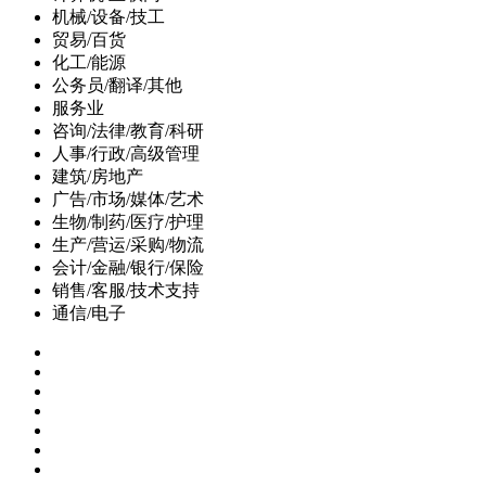
机械/设备/技工
贸易/百货
化工/能源
公务员/翻译/其他
服务业
咨询/法律/教育/科研
人事/行政/高级管理
建筑/房地产
广告/市场/媒体/艺术
生物/制药/医疗/护理
生产/营运/采购/物流
会计/金融/银行/保险
销售/客服/技术支持
通信/电子